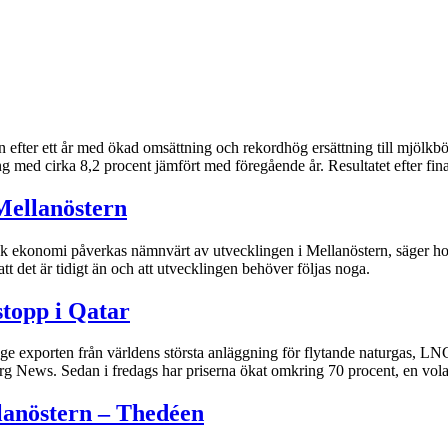
in efter ett år med ökad omsättning och rekordhög ersättning till mjölk
 med cirka 8,2 procent jämfört med föregående år. Resultatet efter fina
 Mellanöstern
ensk ekonomi påverkas nämnvärt av utvecklingen i Mellanöstern, säger ho
att det är tidigt än och att utvecklingen behöver följas noga.
stopp i Qatar
ge exporten från världens största anläggning för flytande naturgas, LNG
g News. Sedan i fredags har priserna ökat omkring 70 procent, en volati
llanöstern – Thedéen