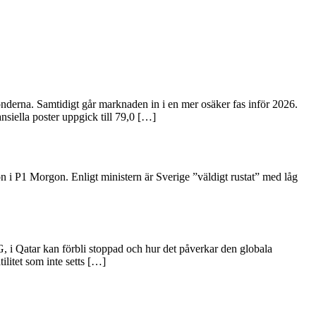
bönderna. Samtidigt går marknaden in i en mer osäker fas inför 2026.
nsiella poster uppgick till 79,0 […]
n i P1 Morgon. Enligt ministern är Sverige ”väldigt rustat” med låg
, i Qatar kan förbli stoppad och hur det påverkar den globala
litet som inte setts […]