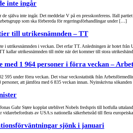
e inte ingår
 själva inte ingår. Det meddelar V på en presskonferens. Ifall partiet in
 arbetsgrupp som ska förbereda för regeringsförhandlingar under […]
tier till utrikesnämnden – TT
l möte i utrikesnämnden i veckan. Det erfar TT. Anledningen är hotet från
T kallar utrikesnämnden till möte när det kommer till stora utrikeshänd
de med 1 964 personer i förra veckan – Arb
02 595 under förra veckan. Det visar veckostatistik från Arbetsförmedli
93 personer, att jämföra med 6 835 veckan innan. Nyinskrivna sökande
nister
 Jonas Gahr Støre kopplat uteblivet Nobels fredspris till hotfulla utta
r vidarebefordrats av USA:s nationella säkerhetsråd till flera europei
tionsförväntningar sjönk i januari