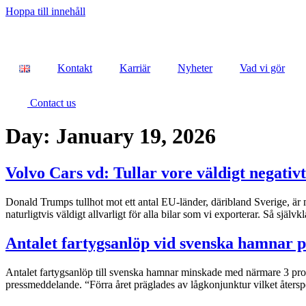
Hoppa till innehåll
Kontakt
Karriär
Nyheter
Vad vi gör
Contact us
Day:
January 19, 2026
Volvo Cars vd: Tullar vore väldigt negativ
Donald Trumps tullhot mot ett antal EU-länder, däribland Sverige, är
naturligtvis väldigt allvarligt för alla bilar som vi exporterar. Så sjä
Antalet fartygsanlöp vid svenska hamnar på
Antalet fartygsanlöp till svenska hamnar minskade med närmare 3 procen
pressmeddelande. “Förra året präglades av lågkonjunktur vilket återspeg