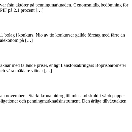
 svar från aktörer på penningmarknaden. Genomsnittlig bedömning för
 KPIF på 2,1 procent […]
1 bolag i konkurs. Nio av tio konkurser gällde företag med färre än
ionalekonom på […]
t räknar med fallande priser, enligt Länsförsäkringars Boprisbarometer
och våra mäklare vittnar […]
an november. “Stärkt krona bidrog till minskad skuld i värdepapper
gationer och penningmarknadsinstrument. Den årliga tillväxttakten