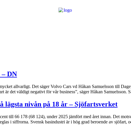
t – DN
 mycket allvarligt. Det säger Volvo Cars vd Håkan Samuelsson till Dage
lvklart är det väldigt negativt för vår business”, säger Håkan Samuelsson. 
 lägsta nivån på 18 år – Sjöfartsverket
t till 66 178 (68 124), under 2025 jämfört med året innan. Det motsvara
las i siffrorna. Svensk basindustri är i hög grad beroende av sjöfart, oc