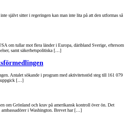
te självt sitter i regeringen kan man inte lita på att den utformas så
 USA om tullar mot flera länder i Europa, däribland Sverige, eftersom
elser, samt säkerhetspolitiska […]
etsförmedlingen
ngen. Antalet sökande i program med aktivitetsstöd steg till 161 079
n uppgick […]
landen om Grönland och krav på amerikansk kontroll över ön. Det
ska ambassadörer i Washington. Brevet har […]