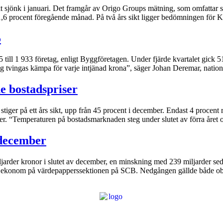
kt sjönk i januari. Det framgår av Origo Groups mätning, som omfattar
ot 1,6 procent föregående månad. På två års sikt ligger bedömningen för
5
ill 1 933 företag, enligt Byggföretagen. Under fjärde kvartalet gick 51
etag tvingas kämpa för varje intjänad krona”, säger Johan Deremar, nat
e bostadspriser
 stiger på ett års sikt, upp från 45 procent i december. Endast 4 procen
ter. “Temperaturen på bostadsmarknaden steg under slutet av förra året 
 december
arder kronor i slutet av december, en minskning med 239 miljarder sed
 ekonom på värdepapperssektionen på SCB. Nedgången gällde både obli