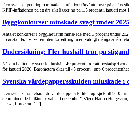
Den svenska penningmarknadens inflationsförväntningar på ett års si
KPIF-inflationen på ett års sikt ligger nu på 1,5 procent i januari m
Byggkonkurser minskade svagt under 202
Antalet konkurser i byggindustrin minskade med 5 procent under 2025 t
tio anställda. ”Vi ser en liten förbättring, men väldigt många småför
Undersökning: Fler hushåll tror på stigand
Nästan hälften av svenska hushåll, 49 procent, tror att bostadspriserna
för januari 2026. Barometern ökar till 45 procent., upp 6 procentenhe
Svenska värdepappersskulden minskade i
Den svenska räntebärande värdepappersskulden uppgick till 9 105 milj
denominerade i utländsk valuta i december”, säger Hanna Helgesson,
var -1,1 procent. […]