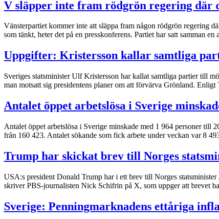
V släpper inte fram rödgrön regering där d
Vänsterpartiet kommer inte att släppa fram någon rödgrön regering där de
som tänkt, heter det på en presskonferens. Partiet har satt samman en
Uppgifter: Kristersson kallar samtliga par
Sveriges statsminister Ulf Kristersson har kallat samtliga partier til
man motsatt sig presidentens planer om att förvärva Grönland. Enligt T
Antalet öppet arbetslösa i Sverige minska
Antalet öppet arbetslösa i Sverige minskade med 1 964 personer till 2
från 160 423. Antalet sökande som fick arbete under veckan var 8 4
Trump har skickat brev till Norges statsmi
USA:s president Donald Trump har i ett brev till Norges statsminister
skriver PBS-journalisten Nick Schifrin på X, som uppger att brevet ha
Sverige: Penningmarknadens ettåriga infla