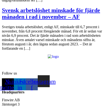
dagligvaruhandeln ser […]
Svensk arbetslöshet minskade för fjärde
månaden i rad i november – AF
Sveriges totala arbetslöshet, enligt AF, minskade till 6,7 procent i
november, från 6,8 procent föregående månad. För ett år sedan var
nivån 6,9 procent. Det är fjärde månaden i rad som arbetslösheten
minskar. Även antalet varsel minskade och månadens siffra är,
förutom augusti i år, den lägsta sedan augusti 2023. – Det är
fortfarande en […]
Follow us
X-
Linkedin-
Facebook-
Instagram
twitter
in
f
Headquarters
Finwire AB
Järntorget 3