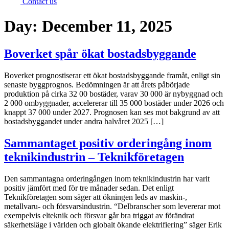
Contact us
Day:
December 11, 2025
Boverket spår ökat bostadsbyggande
Boverket prognostiserar ett ökat bostadsbyggande framåt, enligt sin
senaste byggprognos. Bedömningen är att årets påbörjade
produktion på cirka 32 00 bostäder, varav 30 000 är nybyggnad och
2 000 ombyggnader, accelererar till 35 000 bostäder under 2026 och
knappt 37 000 under 2027. Prognosen kan ses mot bakgrund av att
bostadsbyggandet under andra halvåret 2025 […]
Sammantaget positiv orderingång inom
teknikindustrin – Teknikföretagen
Den sammantagna orderingången inom teknikindustrin har varit
positiv jämfört med för tre månader sedan. Det enligt
Teknikföretagen som säger att ökningen leds av maskin-,
metallvaru- och försvarsindustrin. “Delbranscher som levererar mot
exempelvis elteknik och försvar går bra triggat av förändrat
säkerhetsläge i världen och globalt ökande elektrifiering” säger Erik