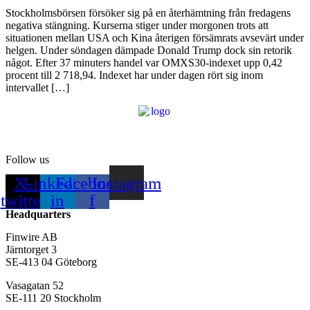
Stockholmsbörsen försöker sig på en återhämtning från fredagens
negativa stängning. Kurserna stiger under morgonen trots att
situationen mellan USA och Kina återigen försämrats avsevärt under
helgen. Under söndagen dämpade Donald Trump dock sin retorik
något. Efter 37 minuters handel var OMXS30-indexet upp 0,42
procent till 2 718,94. Indexet har under dagen rört sig inom
intervallet […]
Follow us
X-
Linkedin-
Facebook-
Instagram
twitter
in
f
Headquarters
Finwire AB
Järntorget 3
SE-413 04 Göteborg
Vasagatan 52
SE-111 20 Stockholm