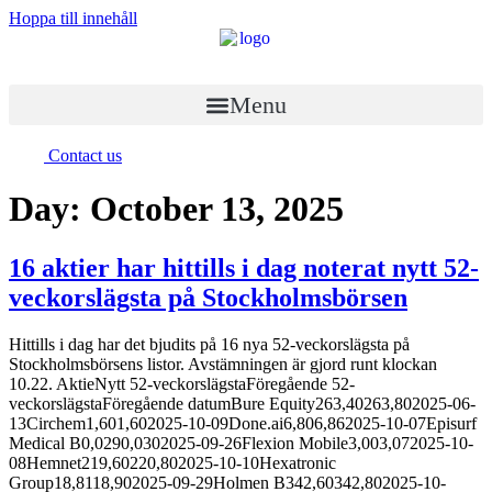
Hoppa till innehåll
Menu
Contact us
Day:
October 13, 2025
16 aktier har hittills i dag noterat nytt 52-
veckorslägsta på Stockholmsbörsen
Hittills i dag har det bjudits på 16 nya 52-veckorslägsta på
Stockholmsbörsens listor. Avstämningen är gjord runt klockan
10.22. AktieNytt 52-veckorslägstaFöregående 52-
veckorslägstaFöregående datumBure Equity263,40263,802025-06-
13Circhem1,601,602025-10-09Done.ai6,806,862025-10-07Episurf
Medical B0,0290,0302025-09-26Flexion Mobile3,003,072025-10-
08Hemnet219,60220,802025-10-10Hexatronic
Group18,8118,902025-09-29Holmen B342,60342,802025-10-