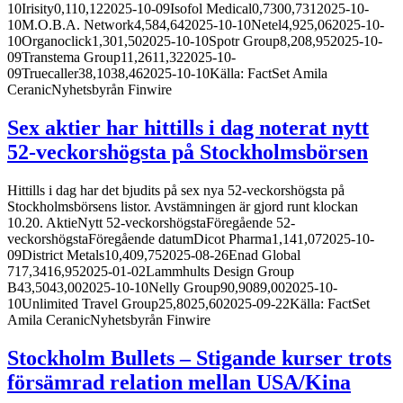
10Irisity0,110,122025-10-09Isofol Medical0,7300,7312025-10-
10M.O.B.A. Network4,584,642025-10-10Netel4,925,062025-10-
10Organoclick1,301,502025-10-10Spotr Group8,208,952025-10-
09Transtema Group11,2611,322025-10-
09Truecaller38,1038,462025-10-10Källa: FactSet Amila
CeranicNyhetsbyrån Finwire
Sex aktier har hittills i dag noterat nytt
52-veckorshögsta på Stockholmsbörsen
Hittills i dag har det bjudits på sex nya 52-veckorshögsta på
Stockholmsbörsens listor. Avstämningen är gjord runt klockan
10.20. AktieNytt 52-veckorshögstaFöregående 52-
veckorshögstaFöregående datumDicot Pharma1,141,072025-10-
09District Metals10,409,752025-08-26Enad Global
717,3416,952025-01-02Lammhults Design Group
B43,5043,002025-10-10Nelly Group90,9089,002025-10-
10Unlimited Travel Group25,8025,602025-09-22Källa: FactSet
Amila CeranicNyhetsbyrån Finwire
Stockholm Bullets – Stigande kurser trots
försämrad relation mellan USA/Kina