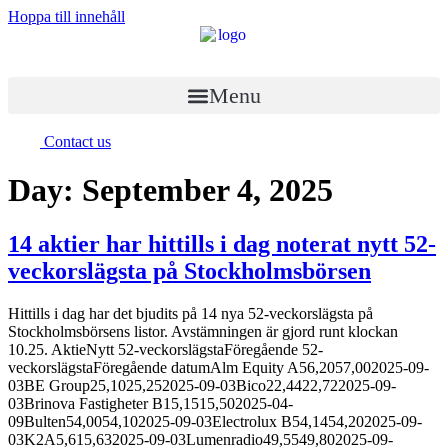
Hoppa till innehåll
Menu
Contact us
Day:
September 4, 2025
14 aktier har hittills i dag noterat nytt 52-
veckorslägsta på Stockholmsbörsen
Hittills i dag har det bjudits på 14 nya 52-veckorslägsta på
Stockholmsbörsens listor. Avstämningen är gjord runt klockan
10.25. AktieNytt 52-veckorslägstaFöregående 52-
veckorslägstaFöregående datumAlm Equity A56,2057,002025-09-
03BE Group25,1025,252025-09-03Bico22,4422,722025-09-
03Brinova Fastigheter B15,1515,502025-04-
09Bulten54,0054,102025-09-03Electrolux B54,1454,202025-09-
03K2A5,615,632025-09-03Lumenradio49,5549,802025-09-