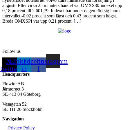
nyhetsflödet noteras att Volvo Cars minskade sin försäljning i
augusti. Efter cirka 25 minuters handel var OMXS30-indexet upp
0,18 procent till 2 601,79. Indexet har under dagen rört sig inom
intervallet -0,02 procent som lägst och 0,43 procent som högst.
Breda OMXSPI var upp 0,21 procent. […]
Follow us
X-
Linkedin-
Facebook-
Instagram
twitter
in
f
Headquarters
Finwire AB
Järntorget 3
SE-413 04 Göteborg
Vasagatan 52
SE-111 20 Stockholm
Navigation
Privacy Policy