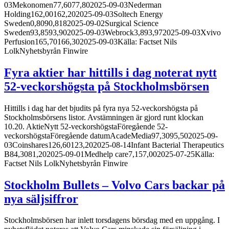
03Mekonomen77,6077,802025-09-03Nederman
Holding162,00162,202025-09-03Soltech Energy
Sweden0,8090,8182025-09-02Surgical Science
Sweden93,8593,902025-09-03Webrock3,893,972025-09-03Xvivo
Perfusion165,70166,302025-09-03Källa: Factset Nils
LolkNyhetsbyrån Finwire
Fyra aktier har hittills i dag noterat nytt
52-veckorshögsta på Stockholmsbörsen
Hittills i dag har det bjudits på fyra nya 52-veckorshögsta på
Stockholmsbörsens listor. Avstämningen är gjord runt klockan
10.20. AktieNytt 52-veckorshögstaFöregående 52-
veckorshögstaFöregående datumAcadeMedia97,3095,502025-09-
03Coinshares126,60123,202025-08-14Infant Bacterial Therapeutics
B84,3081,202025-09-01Medhelp care7,157,002025-07-25Källa:
Factset Nils LolkNyhetsbyrån Finwire
Stockholm Bullets – Volvo Cars backar på
nya säljsiffror
Stockholmsbörsen har inlett torsdagens börsdag med en uppgång. I