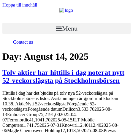
Hoppa till innehåll
Menu
Contact us
Day:
August 14, 2025
Tolv aktier har hittills i dag noterat nytt
52-veckorslägsta på Stockholmsbörsen
Hittills i dag har det bjudits på tolv nya 52-veckorslägsta på
Stockholmsbörsens listor. Avstämningen är gjord runt klockan
10.38. AktieNytt 52-veckorslägstaFöregående 52-
veckorslägstaFöregående datumDrillcon3,533,702025-08-
13Embracer Group75,2191,002025-04-
07Ferronordic41,1041,702025-05-15JLT Mobile
Computers1,741,752025-07-31Knowit112,40112,402025-08-
06Magle Chemoswed Holding17,1018,502025-08-08Prevas