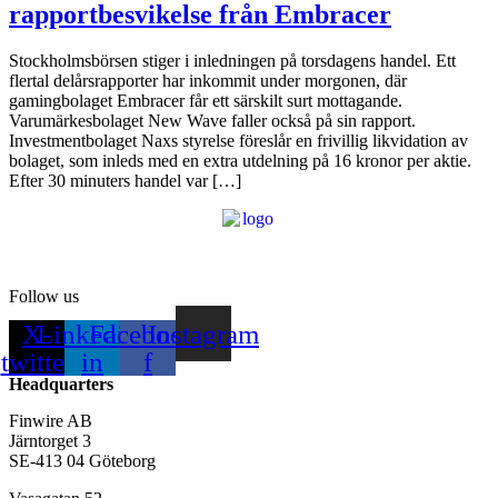
rapportbesvikelse från Embracer
Stockholmsbörsen stiger i inledningen på torsdagens handel. Ett
flertal delårsrapporter har inkommit under morgonen, där
gamingbolaget Embracer får ett särskilt surt mottagande.
Varumärkesbolaget New Wave faller också på sin rapport.
Investmentbolaget Naxs styrelse föreslår en frivillig likvidation av
bolaget, som inleds med en extra utdelning på 16 kronor per aktie.
Efter 30 minuters handel var […]
Follow us
X-
Linkedin-
Facebook-
Instagram
twitter
in
f
Headquarters
Finwire AB
Järntorget 3
SE-413 04 Göteborg