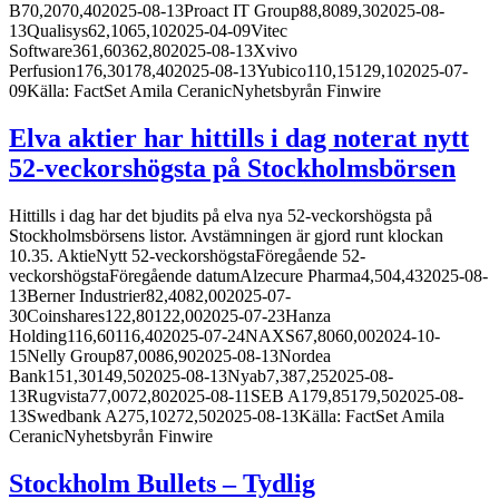
B70,2070,402025-08-13Proact IT Group88,8089,302025-08-
13Qualisys62,1065,102025-04-09Vitec
Software361,60362,802025-08-13Xvivo
Perfusion176,30178,402025-08-13Yubico110,15129,102025-07-
09Källa: FactSet Amila CeranicNyhetsbyrån Finwire
Elva aktier har hittills i dag noterat nytt
52-veckorshögsta på Stockholmsbörsen
Hittills i dag har det bjudits på elva nya 52-veckorshögsta på
Stockholmsbörsens listor. Avstämningen är gjord runt klockan
10.35. AktieNytt 52-veckorshögstaFöregående 52-
veckorshögstaFöregående datumAlzecure Pharma4,504,432025-08-
13Berner Industrier82,4082,002025-07-
30Coinshares122,80122,002025-07-23Hanza
Holding116,60116,402025-07-24NAXS67,8060,002024-10-
15Nelly Group87,0086,902025-08-13Nordea
Bank151,30149,502025-08-13Nyab7,387,252025-08-
13Rugvista77,0072,802025-08-11SEB A179,85179,502025-08-
13Swedbank A275,10272,502025-08-13Källa: FactSet Amila
CeranicNyhetsbyrån Finwire
Stockholm Bullets – Tydlig