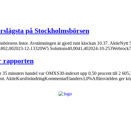
korslägsta på Stockholmsbörsen
holmsbörsens listor. Avstämningen är gjord runt klockan 10.37. AktieNy
e1,802,002023-12-13320W5 Solutions40,0041,402024-10-253Webrock7,
r rapporten
35 minuters handel var OMXS30-indexet upp 0,50 procent till 2 605,34.
ent. AktieKursförändringKommentarElanders3,0%Affärsvärlden ger köp