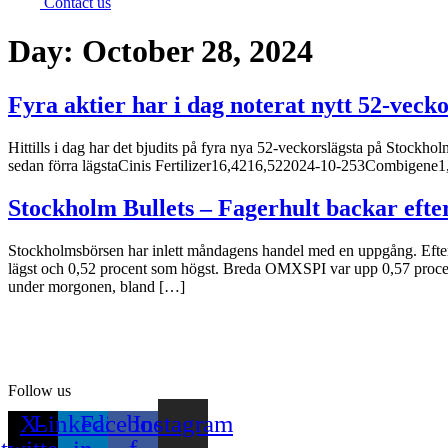
Contact us
Day:
October 28, 2024
Fyra aktier har i dag noterat nytt 52-vec
Hittills i dag har det bjudits på fyra nya 52-veckorslägsta på Stock
sedan förra lägstaCinis Fertilizer16,4216,522024-10-253Combigen
Stockholm Bullets – Fagerhult backar efte
Stockholmsbörsen har inlett måndagens handel med en uppgång. Efter 
lägst och 0,52 procent som högst. Breda OMXSPI var upp 0,57 proc
under morgonen, bland […]
Follow us
X-
Linkedin-
Facebook-
Instagram