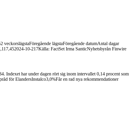
tt 52 veckorslägstaFöregående lägstaFöregående datumAntal dagar
117,452024-10-217Källa: FactSet Irma SanticNyhetsbyrån Finwire
 Indexet har under dagen rört sig inom intervallet 0,14 procent som
råd för ElandersInstalco3,0%Får en rad nya rekommendationer