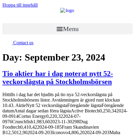
Hoppa till innehåll
Menu
Contact us
Day:
September 23, 2024
Tio aktier har i dag noterat nytt 52-
veckorslägsta på Stockholmsbörsen
Hittills i dag har det bjudits på tio nya 52-veckorslägsta på
Stockholmsbörsens listor. Avstämningen är gjord runt klockan
10.43. AktieNytt 52 veckorslägstaFöregående lägstaFöregående
datumAntal dagar sedan förra lägstaActive Biotech0,250,342024-
09-0914Cortus Energy0,220,322024-07-
0976Crunchfish1,983,602023-11-30298Dug
Foodtech0,410,422024-09-185Fram Skandinavien
B12,5012,902024-09-203Iconovo4,806,202024-09-203Maha