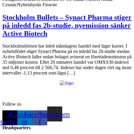
CeranicNyhetsbyrån Finwire
Stockholm Bullets – Synact Pharma stiger
på inledd fas 2b-studie, nyemission sänker
Active Biotech
Stockholmsbörsen har inlett måndagens handel med lägre kurser. I
nyhetsflödet stiger Synact Pharma på en inledd fas 2b-studie medan
Active Biotech faller sedan bolaget aviserat en företrädesemission på
35 miljoner kronor. Efter 20 minuters handel var OMXS30-indexet
ned 0,48 procent till 2 566,74. Indexet har under dagen rört sig inom
intervallet -1,13 procent som lägst […]
Follow us
X-
Linkedin-
Facebook-
Instagram
twitter
in
f
Headquarters