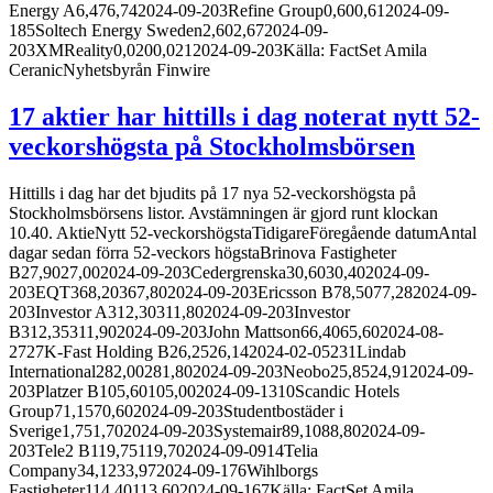
Energy A6,476,742024-09-203Refine Group0,600,612024-09-
185Soltech Energy Sweden2,602,672024-09-
203XMReality0,0200,0212024-09-203Källa: FactSet Amila
CeranicNyhetsbyrån Finwire
17 aktier har hittills i dag noterat nytt 52-
veckorshögsta på Stockholmsbörsen
Hittills i dag har det bjudits på 17 nya 52-veckorshögsta på
Stockholmsbörsens listor. Avstämningen är gjord runt klockan
10.40. AktieNytt 52-veckorshögstaTidigareFöregående datumAntal
dagar sedan förra 52-veckors högstaBrinova Fastigheter
B27,9027,002024-09-203Cedergrenska30,6030,402024-09-
203EQT368,20367,802024-09-203Ericsson B78,5077,282024-09-
203Investor A312,30311,802024-09-203Investor
B312,35311,902024-09-203John Mattson66,4065,602024-08-
2727K-Fast Holding B26,2526,142024-02-05231Lindab
International282,00281,802024-09-203Neobo25,8524,912024-09-
203Platzer B105,60105,002024-09-1310Scandic Hotels
Group71,1570,602024-09-203Studentbostäder i
Sverige1,751,702024-09-203Systemair89,1088,802024-09-
203Tele2 B119,75119,702024-09-0914Telia
Company34,1233,972024-09-176Wihlborgs
Fastigheter114,40113,602024-09-167Källa: FactSet Amila