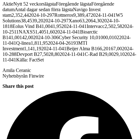
AktieNytt 52 veckorslägstaFöregående lägstaFöregående
datumAntal dagar sedan förra lägstaNavigo Invest
stam2,352,442024-10-297Rottneros9,389,472024-11-041W5
Solutions38,4539,202024-10-297Xano63,2064,302024-10-
1818Eolus Vind B41,0041,952024-11-041Intervacc2,502,582024-
10-2511NAXS51,4051,602024-11-041Bioarctic
B141,00142,002024-10-306Cyber Security 10,01000,01022024-
11-041Q-linea1,811,952024-04-26193MTI
Investment1,141,192024-11-041Beijer Alma B166,20167,002024-
10-288Devport B27,5028,802024-11-041C-Rad B29,0029,102024-
11-041Källa: FactSet
Amila Ceranic
Nyhetsbyrån Finwire
Share this post