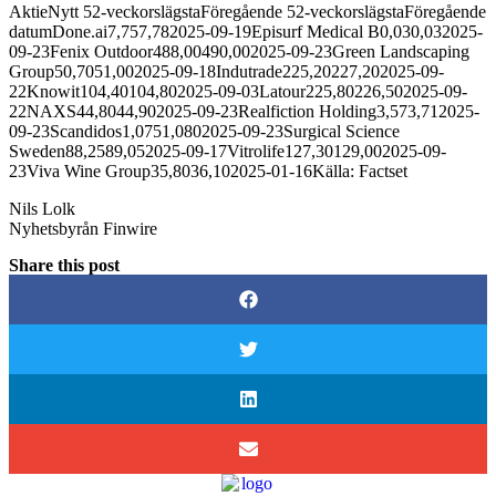
AktieNytt 52-veckorslägstaFöregående 52-veckorslägstaFöregående
datumDone.ai7,757,782025-09-19Episurf Medical B0,030,032025-
09-23Fenix Outdoor488,00490,002025-09-23Green Landscaping
Group50,7051,002025-09-18Indutrade225,20227,202025-09-
22Knowit104,40104,802025-09-03Latour225,80226,502025-09-
22NAXS44,8044,902025-09-23Realfiction Holding3,573,712025-
09-23Scandidos1,0751,0802025-09-23Surgical Science
Sweden88,2589,052025-09-17Vitrolife127,30129,002025-09-
23Viva Wine Group35,8036,102025-01-16Källa: Factset
Nils Lolk
Nyhetsbyrån Finwire
Share this post