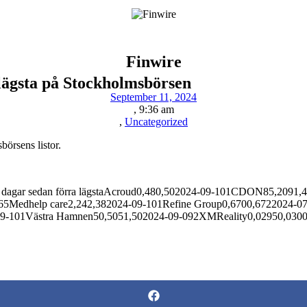
Finwire
slägsta på Stockholmsbörsen
September 11, 2024
,
9:36 am
,
Uncategorized
börsens listor.
tal dagar sedan förra lägstaAcroud0,480,502024-09-101CDON85,209
65Medhelp care2,242,382024-09-101Refine Group0,6700,6722024-07-
9-101Västra Hamnen50,5051,502024-09-092XMReality0,02950,03002