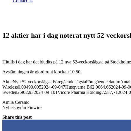
Contact us
12 aktier har i dag noterat nytt 52-veckor
Hittills i dag har det bjudits på 12 nya 52-veckorslägsta på Stockholms
Avstämningen är gjord runt klockan 10.50.
AktieNytt 52 veckorslägstaFöregående lägstaFöregående datumAn
Wireless0,00490,0052024-09-047Husqvarna B62,0064,662024-09-0
Sweden2,902,932024-09-101Vicore Pharma Holding7,587,712024-0
Amila Ceranic
Nyhetsbyrån Finwire
Share this post