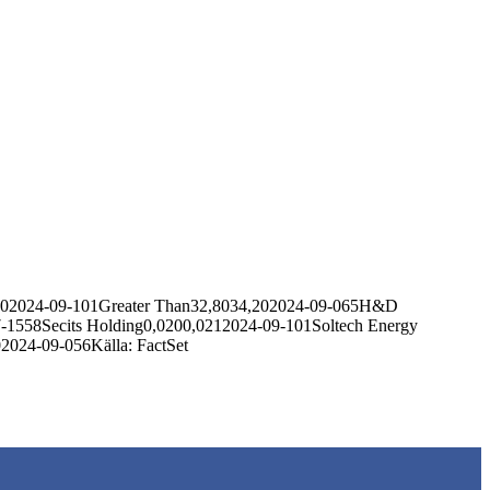
1,402024-09-101Greater Than32,8034,202024-09-065H&D
1558Secits Holding0,0200,0212024-09-101Soltech Energy
024-09-056Källa: FactSet