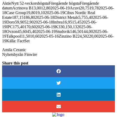
AktieNytt 52-veckorshögstaFöregående högstaFöregående
datumAcrinova B13,0012,802025-06-19Acuvi20,7519,782025-06-
18Case Group19,8019,102025-06-19Cibus Nordic Real
Estate187,15186,802025-06-18District Metals5,755,402025-06-
19Doro59,9052,902025-06-18Infrea16,9515,452025-06-
19IPC175,40170,602025-06-19K330,150,132025-06-
18Ovzon45,6045,402025-06-19Studsvik146,50144,002025-06-
19Talkpool11,5010,602025-05-16Zinzino B224,50220,002025-06-
19Källa: FactSet
Amila Ceranic
Nyhetsbyrån Finwire
Share this post