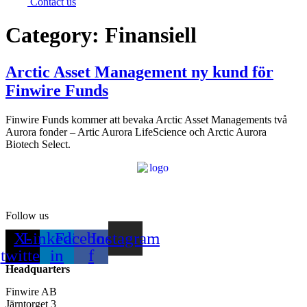
Contact us
Category:
Finansiell
Arctic Asset Management ny kund för
Finwire Funds
Finwire Funds kommer att bevaka Arctic Asset Managements två
Aurora fonder – Artic Aurora LifeScience och Arctic Aurora
Biotech Select.
Follow us
X-
Linkedin-
Facebook-
Instagram
twitter
in
f
Headquarters
Finwire AB
Järntorget 3