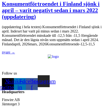
Konsumentförtroendet i Finland sjönk i
april – varit negativt sedan i mars 2022
(uppdatering)
(uppdatering i hela texten) Konsumentförtroendet i Finland sjönk i
april. Indexet har varit på minus sedan i mars 2022.
Konsumentförtroendet minskade till -12,5 från -11,5 föregående
månad. Det är den lägsta nivån som uppmätts sedan i april 2024.
Finlandapril, 2026mars, 2026Konsumentförtroende-12,5-11,5
nyare
→
Follow us
X-
Linkedin-
Facebook-
Instagram
twitter
in
f
Headquarters
Finwire AB
Järntorget 3